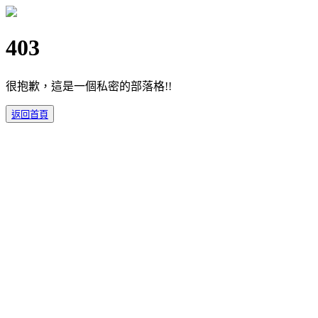
403
很抱歉，這是一個私密的部落格!!
返回首頁