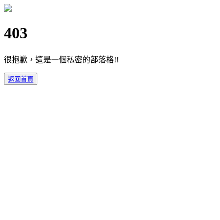
403
很抱歉，這是一個私密的部落格!!
返回首頁