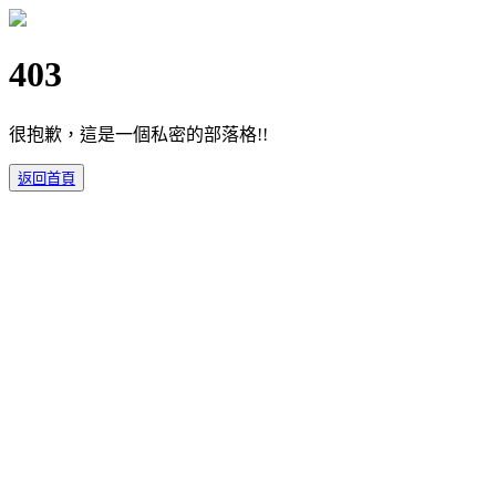
403
很抱歉，這是一個私密的部落格!!
返回首頁