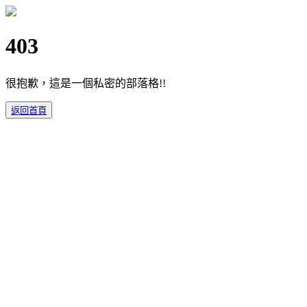
403
很抱歉，這是一個私密的部落格!!
返回首頁