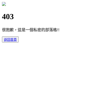
403
很抱歉，這是一個私密的部落格!!
返回首頁