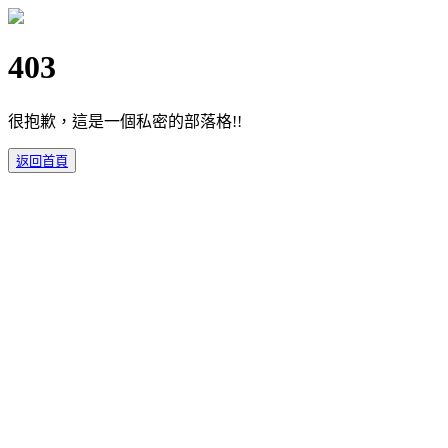
403
很抱歉，這是一個私密的部落格!!
返回首頁