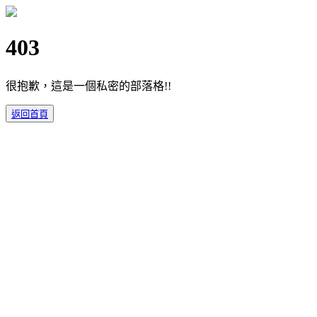
403
很抱歉，這是一個私密的部落格!!
返回首頁