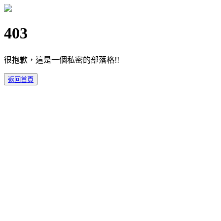
403
很抱歉，這是一個私密的部落格!!
返回首頁