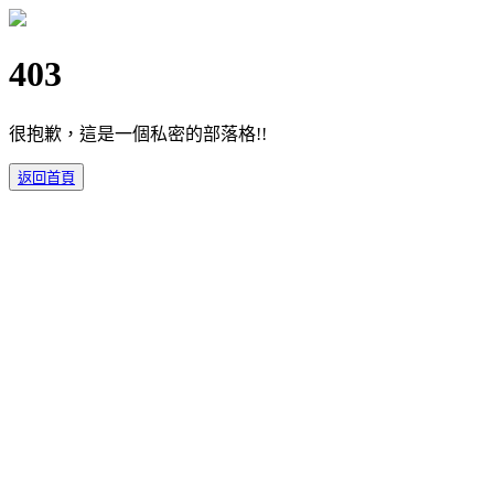
403
很抱歉，這是一個私密的部落格!!
返回首頁