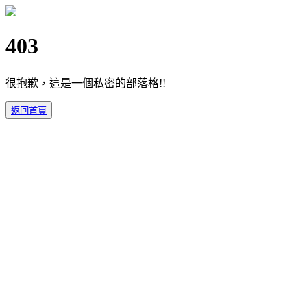
403
很抱歉，這是一個私密的部落格!!
返回首頁