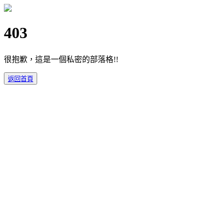
403
很抱歉，這是一個私密的部落格!!
返回首頁