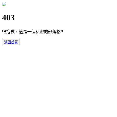
403
很抱歉，這是一個私密的部落格!!
返回首頁