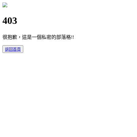
403
很抱歉，這是一個私密的部落格!!
返回首頁