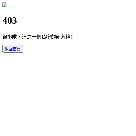
403
很抱歉，這是一個私密的部落格!!
返回首頁