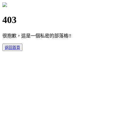
403
很抱歉，這是一個私密的部落格!!
返回首頁