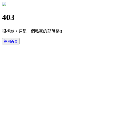
403
很抱歉，這是一個私密的部落格!!
返回首頁